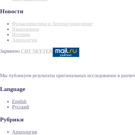
Новости
Фольклористика и Литературоведение
Языкознание
История
Археология
Заряжено
СИТ SKYTEK
Мы публикуем результаты оригинальных исследовании в различн
Language
English
Русский
Рубрики
Археология