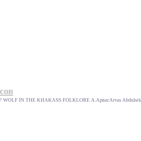
сов
IN THE KHAKASS FOLKLORE А.АрвасArvas Abdulselam В с