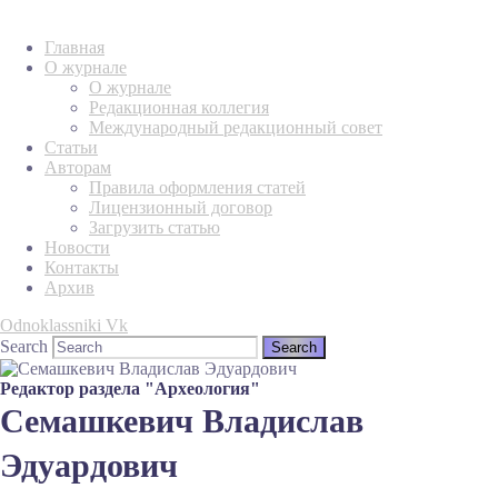
Главная
О журнале
О журнале
Редакционная коллегия
Международный редакционный совет
Статьи
Авторам
Правила оформления статей
Лицензионный договор
Загрузить статью
Новости
Контакты
Архив
Odnoklassniki
Vk
Search
Редактор раздела "Археология"
Семашкевич Владислав
Эдуардович