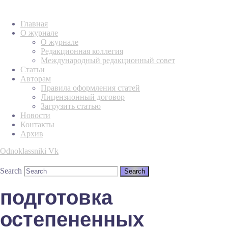
Главная
О журнале
О журнале
Редакционная коллегия
Международный редакционный совет
Статьи
Авторам
Правила оформления статей
Лицензионный договор
Загрузить статью
Новости
Контакты
Архив
Odnoklassniki
Vk
Search
подготовка
остепененных