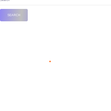
science
Home
Tag "science"