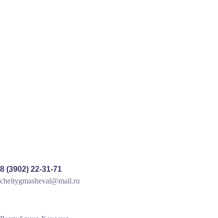
19.05.2021
by
Владислав Бадаев
Филология
Размышления о проблемах образования и
науки
РАЗМЫШЛЕНИЯ О ПРОБЛЕМАХ ОБРАЗОВАНИЯ И
НАУКИREFLECTION ON THE PROBLEMS OF
EDUCATION AND SCIENCE Н. М. КиндиковаN.M.
Kindikova В...
READ MORE
8 (3902) 22-31-71
cheltygmasheval@mail.ru