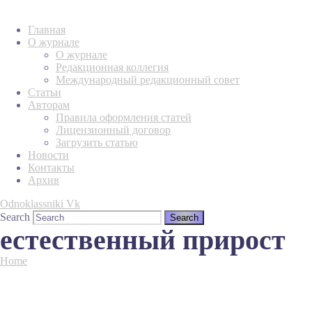
Главная
О журнале
О журнале
Редакционная коллегия
Международный редакционный совет
Статьи
Авторам
Правила оформления статей
Лицензионный договор
Загрузить статью
Новости
Контакты
Архив
Odnoklassniki
Vk
Search
естественный прирост
Home
Tag "естественный прирост"