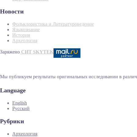
Новости
Фольклористика и Литературоведение
Языкознание
История
Археология
Заряжено
СИТ SKYTEK
Мы публикуем результаты оригинальных исследовании в различн
Language
English
Русский
Рубрики
Археология