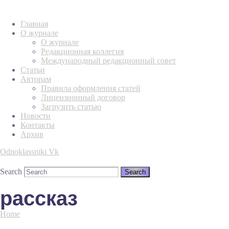
Главная
О журнале
О журнале
Редакционная коллегия
Международный редакционный совет
Статьи
Авторам
Правила оформления статей
Лицензионный договор
Загрузить статью
Новости
Контакты
Архив
Odnoklassniki
Vk
Search
рассказ
Home
Tag "рассказ"