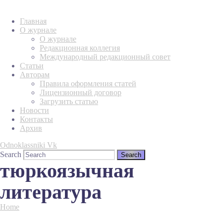
Главная
О журнале
О журнале
Редакционная коллегия
Международный редакционный совет
Статьи
Авторам
Правила оформления статей
Лицензионный договор
Загрузить статью
Новости
Контакты
Архив
Odnoklassniki
Vk
Search
тюркоязычная
литература
Home
Tag "тюркоязычная литература"