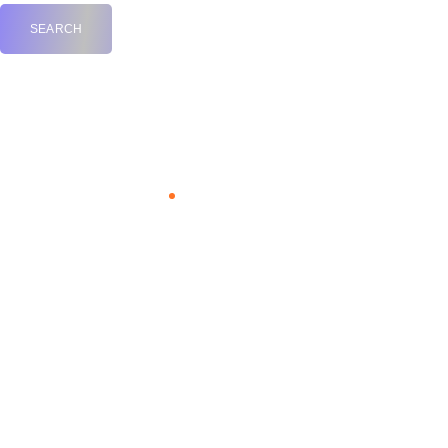
выплавка железа
Home
Tag "выплавка железа"
15.06.2021
by
Владислав Бадаев
Археология