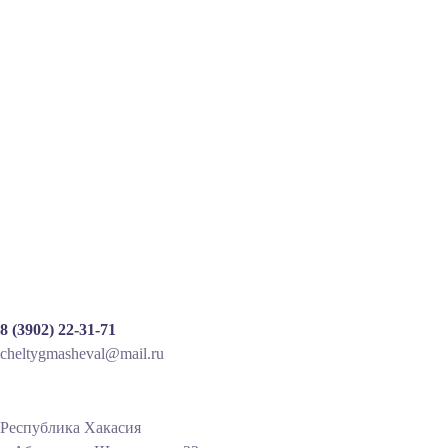
Древнейшие железные изделия и
появление технологии выплавки железа в
Китае
ДРЕВНЕЙШИЕ ЖЕЛЕЗНЫЕ ИЗДЕЛИЯ И ПОЯВЛЕНИЕ
ТЕХНОЛОГИИ ВЫПЛАВКИ ЖЕЛЕЗА В КИТАЕ Ли
Инфу Около ХIV в. до н. э. на территории Китая...
READ MORE
8 (3902) 22-31-71
cheltygmasheval@mail.ru
Республика Хакасия