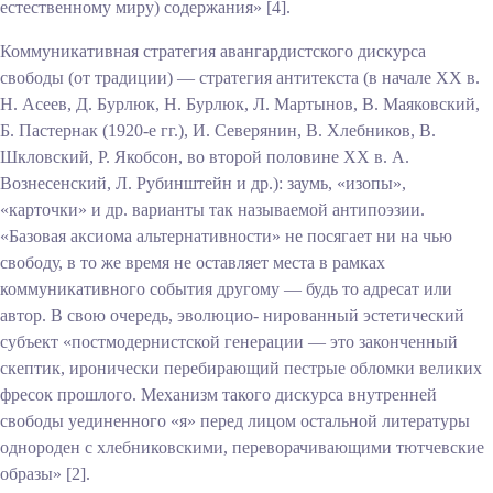
естественному миру) содержания» [4].
Коммуникативная стратегия авангардистского дискурса
свободы (от традиции) — стратегия антитекста (в начале XX в.
Н. Асеев, Д. Бурлюк, Н. Бурлюк, Л. Мартынов, В. Маяковский,
Б. Пастернак (1920-е гг.), И. Северянин, В. Хлебников, В.
Шкловский, Р. Якобсон, во второй половине XX в. А.
Вознесенский, Л. Рубинштейн и др.): заумь, «изопы»,
«карточки» и др. варианты так называемой антипоэзии.
«Базовая аксиома альтернативности» не посягает ни на чью
свободу, в то же время не оставляет места в рамках
коммуникативного события другому — будь то адресат или
автор. В свою очередь, эволюцио- нированный эстетический
субъект «постмодернистской генерации — это законченный
скептик, иронически перебирающий пестрые обломки великих
фресок прошлого. Механизм такого дискурса внутренней
свободы уединенного «я» перед лицом остальной литературы
однороден с хлебниковскими, переворачивающими тютчевские
образы» [2].