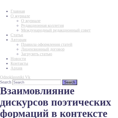
Главная
О журнале
О журнале
Редакционная коллегия
Международный редакционный совет
Статьи
Авторам
Правила оформления статей
Лицензионный договор
Загрузить статью
Новости
Контакты
Архив
Odnoklassniki
Vk
Search
Взаимовлияние
дискурсов поэтических
формаций в контексте