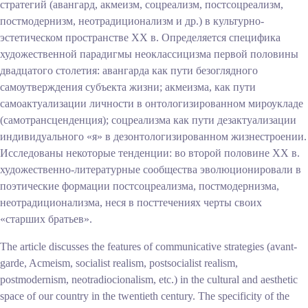
стратегий (авангард, акмеизм, соцреализм, постсоцреализм,
постмодернизм, неотрадиционализм и др.) в культурно-
эстетическом пространстве XX в. Определяется специфика
художественной парадигмы неоклассицизма первой половины
двадцатого столетия: авангарда как пути безоглядного
самоутверждения субъекта жизни; акмеизма, как пути
самоактуализации личности в онтологизированном мироукладе
(самотрансценденция); соцреализма как пути дезактуализации
индивидуального «я» в дезонтологизированном жизнестроении.
Исследованы некоторые тенденции: во второй половине XX в.
художественно-литературные сообщества эволюционировали в
поэтические формации постсоцреализма, постмодернизма,
неотрадиционализма, неся в посттечениях черты своих
«старших братьев».
The article discusses the features of communicative strategies (avant-
garde, Acmeism, socialist realism, postsocialist realism,
postmodernism, neotradiocionalism, etc.) in the cultural and aesthetic
space of our country in the twentieth century. The specificity of the