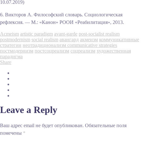
10.07.2019)
6. Викторов А. Философский словарь. Социологическая
рефлексия. — М.: «Канон» РООИ «Реабилитация», 2013.
Acmeism
artistic paradigm
avant-garde
post-socialist realism
postmodernism
social realism
авангард
акмеизм
коммуникативные
стратегии
неотрадиционализм communicative strategies
постмодернизм
постсоцреализм
соцреализм
художественная
парадигма
Share
Leave a Reply
Ваш адрес email не будет опубликован.
Обязательные поля
помечены
*