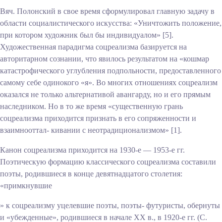
Вяч. Полонский в свое время сформулировал главную задачу в
области социалистического искусства: «Уничтожить положение,
при котором художник был бы индивидуалом» [5].
Художественная парадигма соцреализма базируется на
авторитарном сознании, что явилось результатом на «кошмар
катастрофического углубления подпольности, предоставленного
самому себе одинокого «я». Во многих отношениях соцреализм
оказался не только альтернативой авангарду, но и его прямым
наследником. Но в то же время «существенную грань
соцреализма приходится признать в его сопряженности и
взаимнооттал- кивании с неотрадиционализмом» [1].
Канон соцреализма приходится на 1930-е — 1953-е гг.
Поэтическую формацию классического соцреализма составили
поэты, родившиеся в конце девятнадцатого столетия:
«примкнувшие
» к соцреализму уцелевшие поэты, поэты- футуристы, обернуты
и «убежденные», родившиеся в начале XX в., в 1920-е гг. (С.