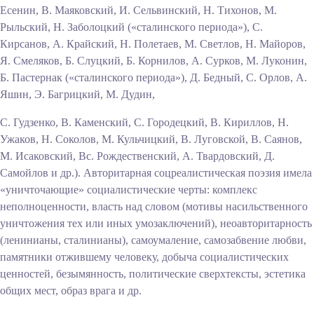
Есенин, В. Маяковский, И. Сельвинский, Н. Тихонов, М.
Рыльский, Н. Заболоцкий («сталинского периода»), С.
Кирсанов, А. Крайский, Н. Полетаев, М. Светлов, Н. Майоров,
Я. Смеляков, Б. Слуцкий, Б. Корнилов, А. Сурков, М. Луконин,
Б. Пастернак («сталинского периода»), Д. Бед
ный, С. Орлов, А.
Яшин, Э. Багрицкий, М. Дудин,
С. Гудзенко, В. Каменский, С. Городецкий, В. Кириллов, Н.
Ужаков, Н. Соколов, М. Кульчицкий, В. Луговской, В. Саянов,
М. Исаковский, Вс. Рождественский, А. Твардовский, Д.
Самойлов и др.). Авторитарная соцреалистическая поэзия имела
«уничточающие» социалистические черты: комплекс
неполноценности, власть над словом (мотивы насильственного
уничтожения тех или иных умозаключений), неоавторитарность
(ленинианы, сталинианы), самоумаление, самозабвение любви,
памятники отжившему человеку, добыча социалистических
ценностей, безымянность, политические сверхтексты, эстетика
общих мест, образ врага и др.