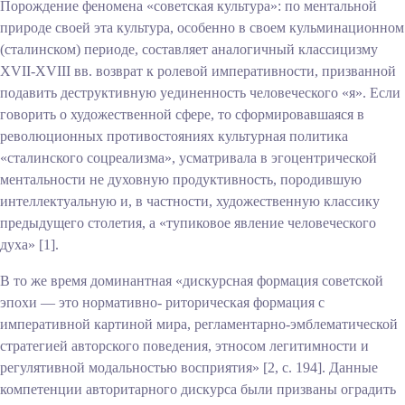
Порождение феномена «советская культура»: по ментальной
природе своей эта культура, особенно в своем кульминационном
(сталинском) периоде, составляет аналогичный классицизму
XVII-XVIII вв. возврат к ролевой императивности, призванной
подавить деструктивную уединенность человеческого «я». Если
говорить о художественной сфере, то сформировавшаяся в
революционных противостояниях культурная политика
«сталинского соцреализма», усматривала в эгоцентрической
ментальности не духовную продуктивность, породившую
интеллектуальную и, в частности, художественную классику
предыдущего столетия, а «тупиковое явление человеческого
духа» [1].
В то же время доминантная «дискурсная формация советской
эпохи — это нормативно- риторическая формация с
императивной картиной мира, регламентарно-эмблематической
стратегией авторского поведения, этносом легитимности и
регулятивной модальностью восприятия» [2, с. 194]. Данные
компетенции авторитарного дискурса были призваны оградить