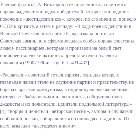
Ученый-философ А. Викторов из «сплоченного» советского
народа выделяет «породу» победителей, которые «породили»
поколение «шестидесятников», которое, по его мнению, привело
СССР к кризису, а затем и распаду: «В ходе боевых действий в
Великой Отечественной войне была создана не только
Советская армия, но и сформировалась особая порода советских
людей- пассионариев, которые и произвели на белый свет
наиболее творчески активных представителей нулевого
поколения (1900-1990-е гг.)» [6, с. 431-432].
«Расшатали» советский тоталитаризм люди, для которых
главным в жизни стало не служение партии и правительству, не
борьба с врагами коммунизма, а индивидуальные жизненные
интересы: «байдарочники и альпинисты, собиратели икон,
джазисты и их почитатели, ценители подпольной литературы»
[4], творцы и ценители «авторской песни», авторы и слушатели
свободной поэзии, собиравшиеся на площадях, стадионах. Их
всех называли «шестидесятниками».