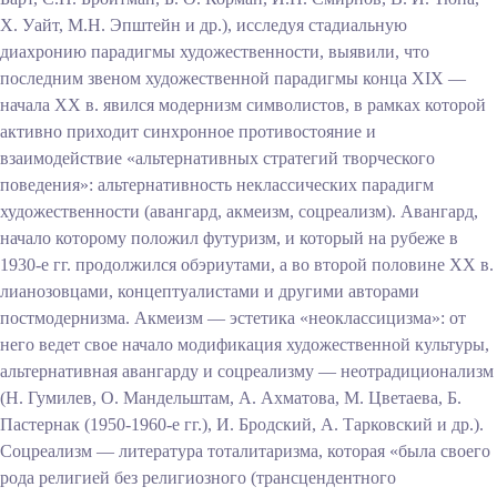
X. Уайт, М.Н. Эпштейн и др.), исследуя стадиальную
диахронию парадигмы художественности, выявили, что
последним звеном художественной парадигмы конца XIX —
начала XX в. явился модернизм символистов, в рамках которой
активно приходит синхронное противостояние и
взаимодействие «альтернативных стратегий творческого
поведения»: альтернативность неклассических парадигм
художественности (авангард, акмеизм, соцреализм). Авангард,
начало которому положил футуризм, и который на рубеже в
1930-е гг. продолжился обэриутами, а во второй половине XX в.
лианозовцами, концептуалистами
и другими авторами
постмодернизма. Акмеизм — эстетика «неоклассицизма»: от
него ведет свое начало модификация художественной культуры,
альтернативная авангарду и соцреализму — неотрадиционализм
(Н. Гумилев, О. Мандельштам, А. Ахматова, М. Цветаева, Б.
Пастернак (1950-1960-е гг.), И. Бродский, А. Тарковский и др.).
Соцреализм — литература тоталитаризма, которая «была своего
рода религией без религиозного (трансцендентного