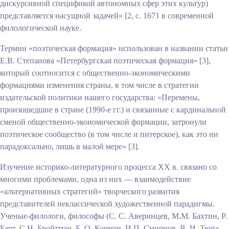
дискурсивной спецификой автономных сфер этих культур)
представляется насущной задачей» [2, с. 1671 в современной
филологической науке.
Термин «поэтическая формация» использован в названии статьи
Е.В. Степанова «Петербургская поэтическая формация» [3],
который соотносится с общественно-экономическими
формациями изменения страны, в том числе
в стратегии
издательской политики нашего государства: «Перемены,
произошедшие в стране (1990-е гг.) и связанные с кардинальной
сменой общественно-экономической формации, затронули
поэтическое сообщество (в том числе и питерское), как это ни
парадоксально, лишь в малой мере» [3].
Изучение историко-литературного процесса XX в. связано со
многими проблемами, одна из них — взаимодействие
«альтернативных стратегий» творческого развития
представителей неклассической художественной парадигмы.
Ученые-филологи, философы (С. С. Аверинцев, М.М. Бахтин, Р.
Барт, С.Н. Бройтман, Б. О. Корман, И.П. Смирнов, В. И. Тюпа,