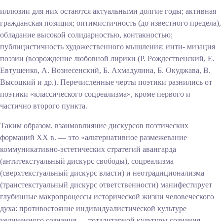
иллюзии для них остаются актуальными долгие годы; активная
гражданская позиция; оптимистичность (до известного предела),
обладание высокой солидарностью, контакностью;
публицистичность художественного мышления; инти- мизация
поэзии (возрождение любовной лирики (Р. Рождественский, Е.
Евтушенко, А. Вознесенский, Б. Ахмадулина, Б. Окуджава, В.
Высоцкий и др.). Перечисленные черты поэтики разнились от
поэтики «классического соцреализма», кроме первого и
частично второго пункта.
Таким образом, взаимовлияние дискурсов поэтических
формаций XX в. — это «альтернативное размежевание
коммуникативно-эстетических стратегий авангарда
(антитекстуальный дискурс свободы), соцреализма
(сверхтекстуальный дискурс власти) и неотрадиционализма
(транстекстуальный дискурс ответственности) манифестирует
глубинные макропроцессы исторической жизни человеческого
духа: противостояние индивидуалистической культуре
уединенного сознания — тоталитарной культуры сознания