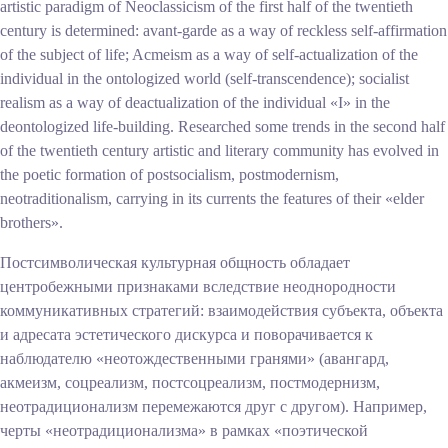
artistic paradigm of Neoclassicism of the first half of the twentieth
century is determined: avant-garde as a way of reckless self-affirmation
of the subject of life; Acmeism as a way of self-actualization of the
individual in the ontologized world (self-transcendence); socialist
realism as a way of deactualization of the individual «I» in the
deontologized life-building. Researched some trends in the second half
of the twentieth century artistic and literary community has evolved in
the poetic formation of postsocialism, postmodernism,
neotraditionalism, carrying in its currents the features of their «elder
brothers».
Постсимволическая культурная общность обладает
центробежными признаками вследствие неоднородности
коммуникативных стратегий: взаимодействия субъекта, объекта
и
адресата эстетического дискурса и поворачивается к
наблюдателю «неотождественными гранями» (авангард,
акмеизм, соцреализм, постсоцреализм, постмодернизм,
неотрадиционализм перемежаются друг с другом). Например,
черты «неотрадиционализма» в рамках «поэтической