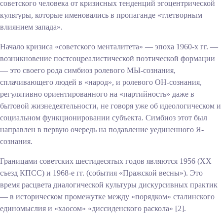
советского человека от кризисных тенденций эгоцентрической
культуры, которые именовались в пропаганде «тлетворным
влиянием запада».
Начало кризиса «советского менталитета» — эпоха 1960-х гг. —
возникновение постсоцреалистической поэтической формации
— это своего рода симбиоз ролевого МЫ-сознания,
сплачивающего людей в «народ», и ролевого ОН-сознания,
регулятивно ориентированного на «партийность» даже в
бытовой жизнедеятельности,
не говоря уже об идеологическом и
социальном функционировании субъекта. Симбиоз этот был
направлен в первую очередь на подавление уединенного Я-
сознания.
Границами советских шестидесятых годов являются 1956 (XX
съезд КПСС) и 1968-е гг. (события «Пражской весны»). Это
время расцвета диалогической культуры дискурсивных практик
— в историческом промежутке между «порядком» сталинского
единомыслия и «хаосом» «диссиденского раскола» [2].