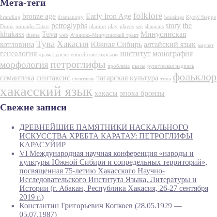
Мета-теги
folklore
bronze age
Early Iron Age
branding
dramaturgy
housings
Kyzyl Steppe
petroglyphs
story
the
Duma
nomadic Tatars
planing
play
playes
seo
shamans
khakass
Tuva
Минусинская
theme
web
Ачинско-Минусинский тракт
Тува
Хакасия
котловина
Южная Сибирь
алтайский язык
амулет
генеалогия
институт
монография
драматургия
енисейские кыргызы
петроглифы
морфология
проблема
пьесы
руническая надпись
фольклор
семантика
синтаксис
тагарская культура
спектакль
тема
хакасский язык
хакасы
эпоха бронзы
Свежие записи
ДРЕВНЕЙШИЕ ПАМЯТНИКИ НАСКАЛЬНОГО
ИСКУССТВА ХРЕБТА КАРАТАУ: ПЕТРОГЛИФЫ
КАРАСУЙИР
VI Международная научная конференция «народы и
культуры Южной Сибири и сопредельных территорий»,
посвященная 75-летию Хакасского Научно-
Исследовательского Института Языка, Литературы и
Истории (г. Абакан, Республика Хакасия, 26-27 сентября
2019 г.)
Константин Григорьевич Копкоев (28.05.1929 —
05.07.1987)