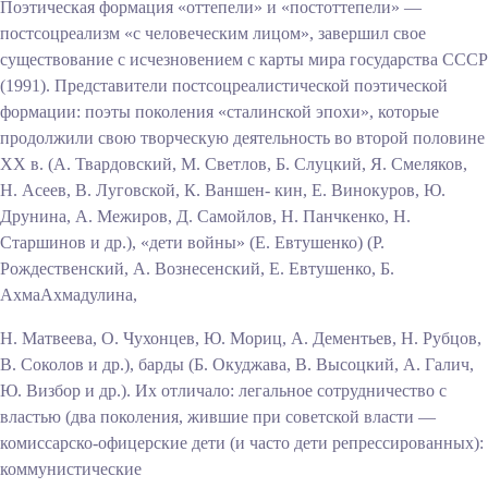
Поэтическая формация «оттепели» и «постоттепели» —
постсоцреализм «с человеческим лицом», завершил свое
существование с исчезновением с карты мира государства СССР
(1991). Представители постсоцреалистической поэтической
формации: поэты поколения «сталинской эпохи», которые
продолжили свою творческую деятельность во второй половине
XX в. (А. Твардовский, М. Светлов, Б. Слуцкий, Я. Смеляков,
Н. Асеев, В. Луговской, К. Ваншен- кин, Е. Винокуров, Ю.
Друнина, А. Межиров, Д. Самойлов, Н. Панчкенко, Н.
Старшинов и др.), «дети войны» (Е. Евтушенко) (Р.
Рождественский, А. Вознесенский, Е. Евтушенко, Б.
Ахма
Ахмадулина,
Н. Матвеева, О. Чухонцев, Ю. Мориц, А. Дементьев, Н. Рубцов,
В. Соколов и др.), барды (Б. Окуджава, В. Высоцкий, А. Галич,
Ю. Визбор и др.). Их отличало: легальное сотрудничество с
властью (два поколения, жившие при советской власти —
комиссарско-офицерские дети (и часто дети репрессированных):
коммунистические